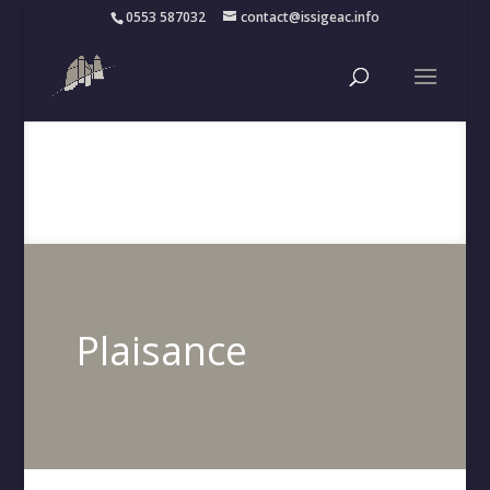
0553 587032
contact@issigeac.info
Plaisance