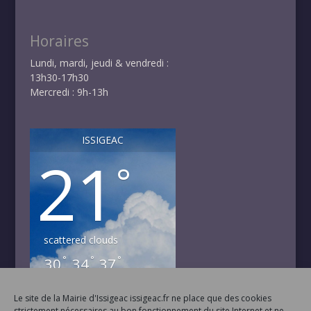
Horaires
Lundi, mardi, jeudi & vendredi :
13h30-17h30
Mercredi : 9h-13h
ISSIGEAC
21
°
scattered clouds
°
°
°
30
34
37
JEU
VEN
SAM
°
°
38
33
Le site de la Mairie d'Issigeac issigeac.fr ne place que des cookies
DIM
LUN
strictement nécessaires au bon fonctionnement du site Internet et ne