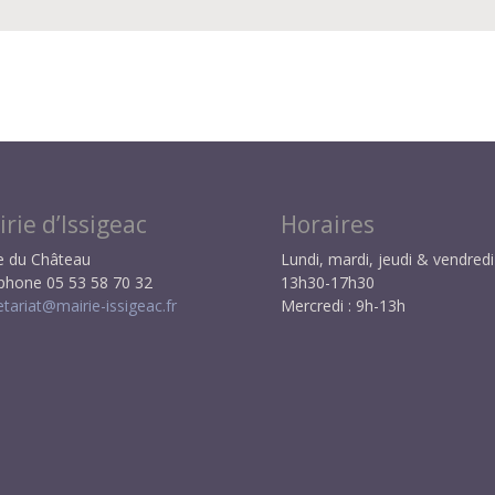
rie d’Issigeac
Horaires
e du Château
Lundi, mardi, jeudi & vendredi 
phone 05 53 58 70 32
13h30-17h30
etariat@mairie-issigeac.fr
Mercredi : 9h-13h