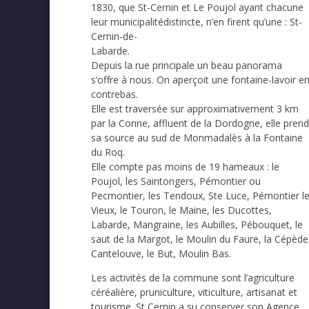
1830, que St-Cernin et Le Poujol ayant chacune
leur municipalitédistincte, n’en firent qu’une : St-
Cernin-de-
Labarde.
Depuis la rue principale un beau panorama
s’offre à nous. On aperçoit une fontaine-lavoir e
contrebas.
Elle est traversée sur approximativement 3 km
par la Conne, affluent de la Dordogne, elle prend
sa source au sud de Monmadalès à la Fontaine
du Roq.
Elle compte pas moins de 19 hameaux : le
Poujol, les Saintongers, Pémontier ou
Pecmontier, les Tendoux, Ste Luce, Pémontier l
Vieux, le Touron, le Maine, les Ducottes,
Labarde, Mangraine, les Aubilles, Pébouquet, le
saut de la Margot, le Moulin du Faure, la Cépède
Cantelouve, le But, Moulin Bas.
Les activités de la commune sont l’agriculture
céréalière, pruniculture, viticulture, artisanat et
tourisme. St Cernin a su conserver son Agence