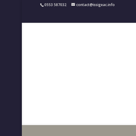
0553 587032
contact@issigeac.info