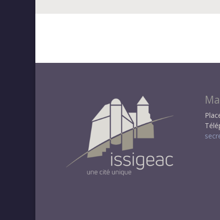
Mai
Plac
Télé
secr