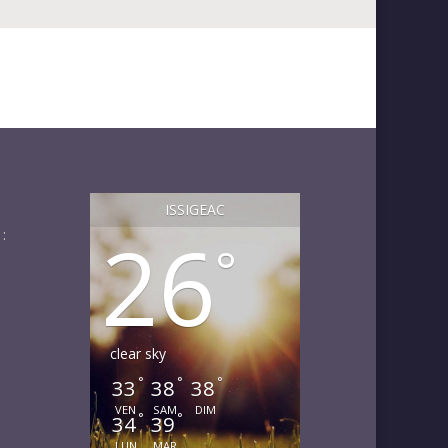
ISSIGEAC
26
:
°
clear sky
°
°
°
33
38
38
VEN
SAM
DIM
°
°
34
39
LUN
MAR