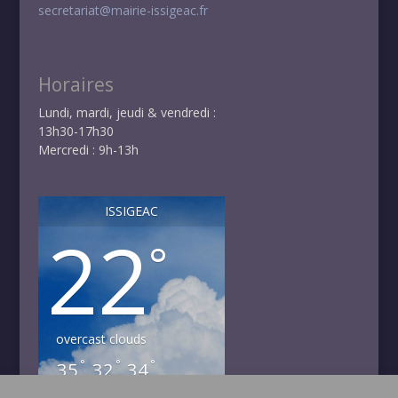
secretariat@mairie-issigeac.fr
Horaires
Lundi, mardi, jeudi & vendredi :
13h30-17h30
Mercredi : 9h-13h
ISSIGEAC
22
°
overcast clouds
°
°
°
35
32
34
DIM
LUN
MAR
°
°