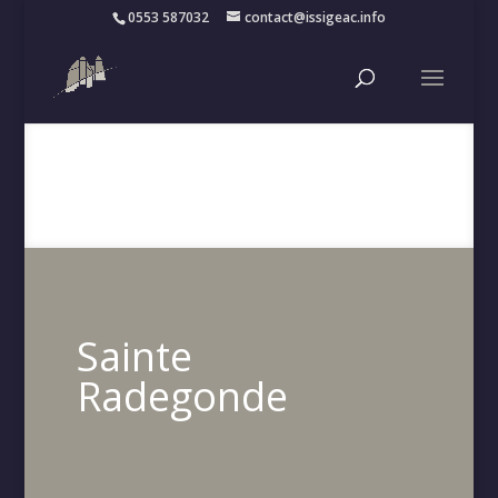
0553 587032
contact@issigeac.info
Sainte
Radegonde