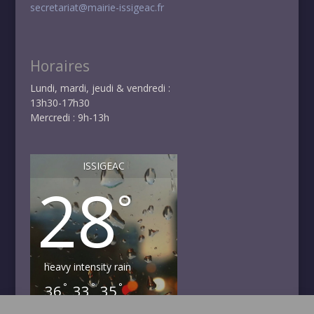
secretariat@mairie-issigeac.fr
Horaires
Lundi, mardi, jeudi & vendredi :
13h30-17h30
Mercredi : 9h-13h
ISSIGEAC
28
°
heavy intensity rain
°
°
°
36
33
35
DIM
LUN
MAR
°
°