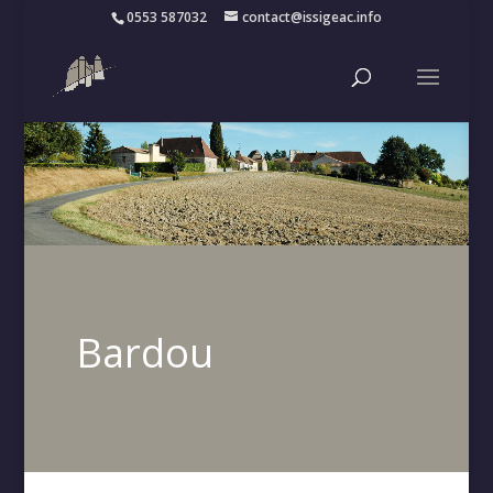
0553 587032
contact@issigeac.info
Bardou