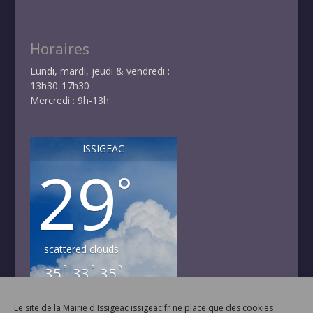
Horaires
Lundi, mardi, jeudi & vendredi :
13h30-17h30
Mercredi : 9h-13h
ISSIGEAC
29
°
scattered clouds
°
°
°
35
33
35
DIM
LUN
MAR
°
°
37
40
Le site de la Mairie d'Issigeac issigeac.fr ne place que des cookies