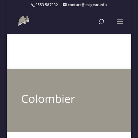
0553 587032
contact@issigeac.info
Colombier