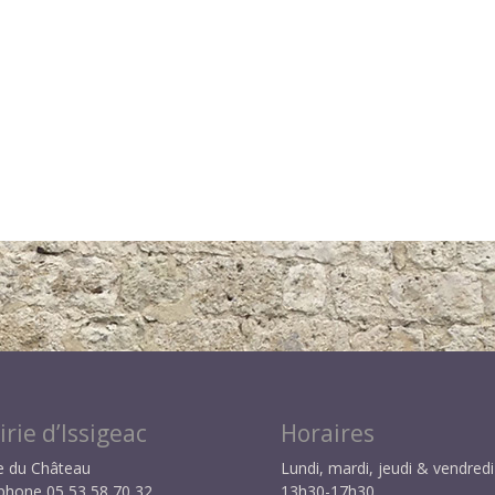
rie d’Issigeac
Horaires
e du Château
Lundi, mardi, jeudi & vendredi 
phone 05 53 58 70 32
13h30-17h30