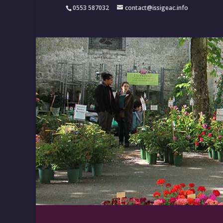
0553 587032
contact@issigeac.info