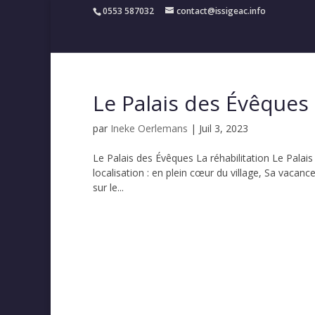
0553 587032
contact@issigeac.info
Le Palais des Évêques
par
Ineke Oerlemans
|
Juil 3, 2023
Le Palais des Évêques La réhabilitation Le Pala
localisation : en plein cœur du village, Sa vacanc
sur le...