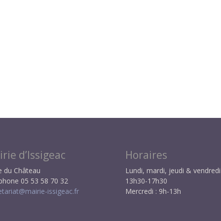
rie d’Issigeac
Horaires
e du Château
Lundi, mardi, jeudi & vendredi 
phone 05 53 58 70 32
13h30-17h30
etariat@mairie-issigeac.fr
Mercredi : 9h-13h