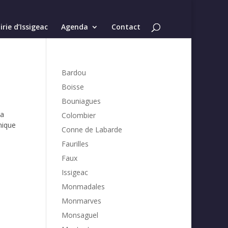
rie d’Issigeac
Agenda
Contact
Bardou
Boisse
Bouniagues
sa
Colombier
nique
Conne de Labarde
Faurilles
Faux
Issigeac
Monmadales
Monmarves
Monsaguel