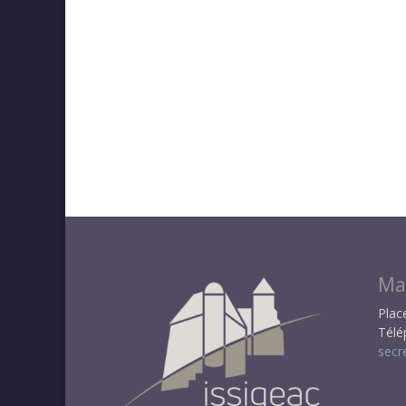
Mai
Plac
Télé
secr