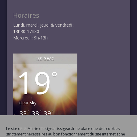
Horaires
Lundi, mardi, jeudi & vendredi :
13h30-17h30
Mercredi : 9h-13h
ISSIGEAC
19
°
clear sky
°
°
°
33
38
39
VEN
SAM
DIM
°
°
35
38
Le site de la Mairie d'Issigeac issigeac.fr ne place que des cookies
LUN
MAR
strictement nécessaires au bon fonctionnement du site Internet et ne