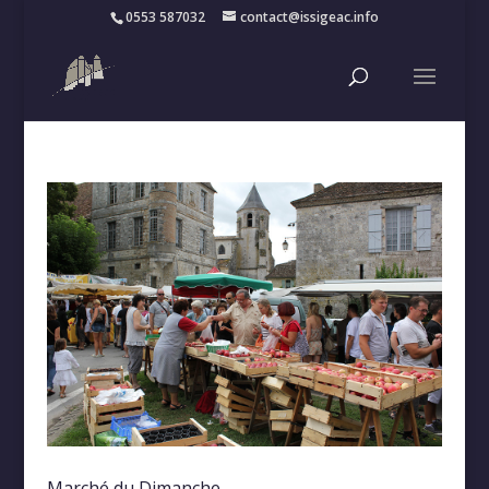
0553 587032
contact@issigeac.info
Marché du Dimanche